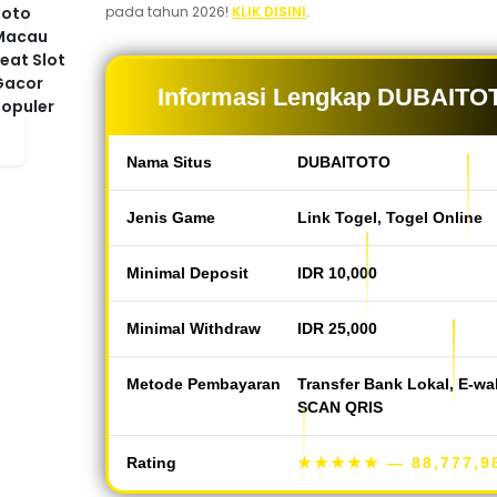
pada tahun 2026!
KLIK DISINI
.
Informasi Lengkap DUBAITO
Nama Situs
DUBAITOTO
Jenis Game
Link Togel, Togel Online
Minimal Deposit
IDR 10,000
Minimal Withdraw
IDR 25,000
Metode Pembayaran
Transfer Bank Lokal, E-wal
SCAN QRIS
Rating
★★★★★
— 88,777,9