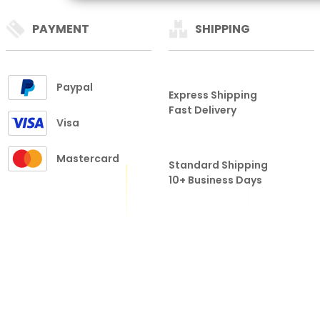
PAYMENT
SHIPPING
Paypal
Express Shipping
Fast Delivery
Visa
Mastercard
Standard Shipping
10+ Business Days