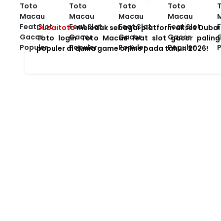
Dubaitoto
meledak sebagai platform akses Dubai
Toto login Toto Macau feat slot gacor paling
populer di dunia game online pada tahun 2026!